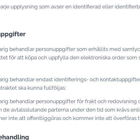
arje upplysning som avser en identifierad eller identifierb
uppgifter
rig behandlar personuppgifter som erhållits med samty
t för att köpa och uppfylla den elektroniska order som s
ig behandlar endast identifierings- och kontaktuppgifte
raktet ska kunna fullföljas;
rig behandlar personuppgifter för frakt och redovisning
de avtalsslutande parterna under den tid som krävs enlig
 inte att offentliggöras och kommer inte att överföras til
ehandling