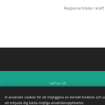
Reglerna träder i kraf
edFlow AB
all rights reserved
Vi använder cookies för att möjliggöra en korrekt funktion och 
att erbjuda dig bästa möjliga användarupplevelse.