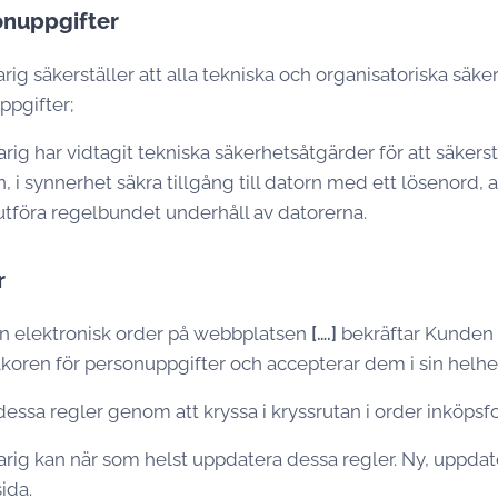
onuppgifter
ig säkerställer att alla tekniska och organisatoriska säke
ppgifter;
ig har vidtagit tekniska säkerhetsåtgärder för att säkerst
i synnerhet säkra tillgång till datorn med ett lösenord,
utföra regelbundet underhåll av datorerna.
r
n elektronisk order på webbplatsen
[….]
bekräftar Kunden a
lkoren för personuppgifter och accepterar dem i sin helhe
ssa regler genom att kryssa i kryssrutan i order inköpsf
rig kan när som helst uppdatera dessa regler. Ny, uppda
ida.