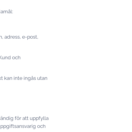
damål:
, adress, e-post,
 Kund och
t kan inte ingås utan
ndig för att uppfylla
uppgiftsansvarig och