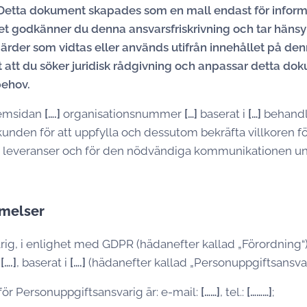
Detta dokument skapades som en mall endast för infor
 godkänner du denna ansvarsfriskrivning och tar hänsyn
gärder som vidtas eller används utifrån innehållet på de
att du söker juridisk rådgivning och anpassar detta dok
behov.
emsidan
[….]
organisationsnummer
[…]
baserat i
[…]
behandl
kunden för att uppfylla och dessutom bekräfta villkoren f
h leveranser och för den nödvändiga kommunikationen u
melser
ig, i enlighet med GDPR (hädanefter kallad „Förordning“)
r
[….]
, baserat i
[….]
(hädanefter kallad „Personuppgiftsansvar
ör Personuppgiftsansvarig är: e-mail:
[……]
, tel.:
[………]
;