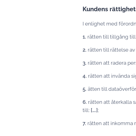
Kundens rättighet
I enlighet med förordn
1.
rätten till tillgång ti
2.
rätten till rättelse a
3.
rätten att radera pe
4.
rätten att invända s
5.
ätten till dataöverfö
6.
rätten att återkalla 
till:
[….]
;
7.
rätten att inkomma m