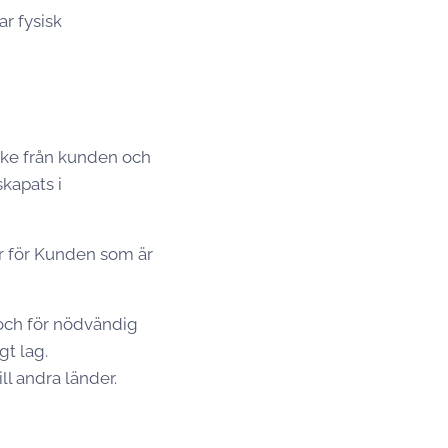
ar fysisk
cke från kunden och
kapats i
r för Kunden som är
 och för nödvändig
t lag.
l andra länder.