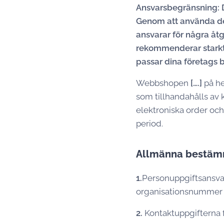
Ansvarsbegränsning: 
Genom att använda det
ansvarar för några åt
rekommenderar starkt 
passar dina företags 
Webbshopen
[….]
på h
som tillhandahålls av 
elektroniska order oc
period.
Allmänna bestäm
1.
Personuppgiftsansvar
organisationsnumme
2.
Kontaktuppgifterna f