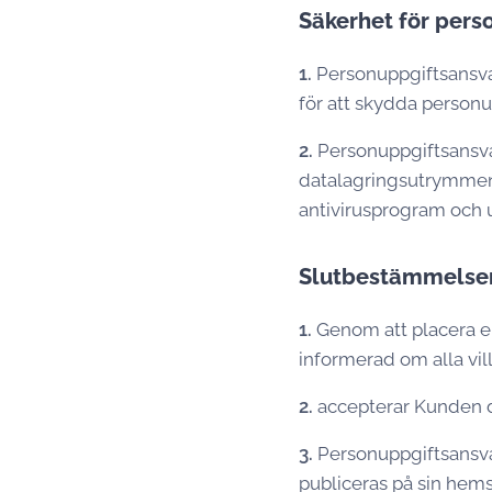
Säkerhet för pers
1.
Personuppgiftsansvar
för att skydda personu
2.
Personuppgiftsansvar
datalagringsutrymmen, 
antivirusprogram och 
Slutbestämmelse
1.
Genom att placera e
informerad om alla vil
2.
accepterar Kunden de
3.
Personuppgiftsansva
publiceras på sin hems