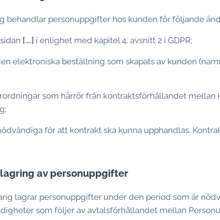
g behandlar personuppgifter hos kunden för följande än
msidan
[….]
i enlighet med kapitel 4, avsnitt 2 i GDPR;
den elektroniska beställning som skapats av kunden (namn
förordningar som härrör från kontraktsförhållandet mellan
g;
ödvändiga för att kontrakt ska kunna upphandlas. Kontrak
 lagring av personuppgifter
ig lagrar personuppgifter under den period som är nödvä
ldigheter som följer av avtalsförhållandet mellan Person