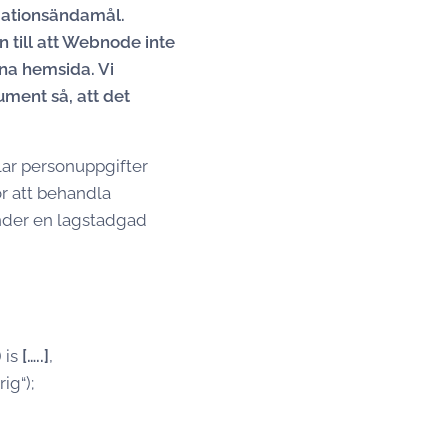
mationsändamål.
 till att Webnode inte
nna hemsida. Vi
ument så, att det
ar personuppgifter
ör att behandla
nder en lagstadgad
 is
[…..]
,
ig“);