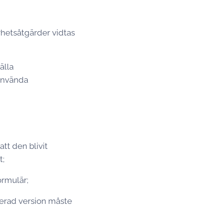
rhetsåtgärder vidtas
älla
 använda
tt den blivit
t;
ormulär;
terad version måste