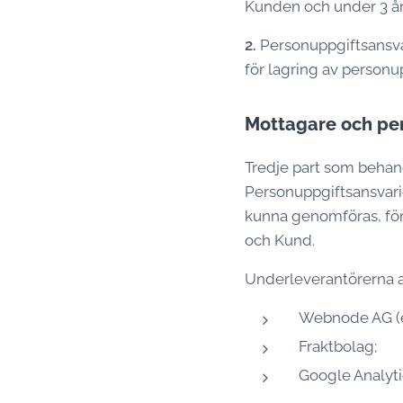
Kunden och under 3 år 
2.
Personuppgiftsansva
för lagring av personup
Mottagare och pe
Tredje part som behan
Personuppgiftsansvarig
kunna genomföras, för
och Kund.
Underleverantörerna a
Webnode AG (e
Fraktbolag;
Google Analyti