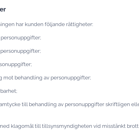
er
ingen har kunden följande rättigheter:
ll personuppgifter;
v personuppgifter;
rsonuppgifter;
ig mot behandling av personuppgifter;
rbarhet;
samtycke till behandling av personuppgifter skriftligen elle
ed klagomål till tillsynsmyndigheten vid misstänkt brot