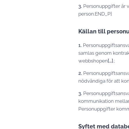
3.
Personuppgifter är v
person.END_P}
Källan till person
1.
Personuppgiftsansva
samlas genom kontrakte
webbshopen
[…]
.;
2.
Personuppgiftsansvar
nödvändiga för att kont
3.
Personuppgiftsansva
kommunikation mellan 
Personuppgifter kommer
Syftet med datab