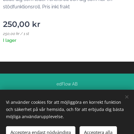
stödfunktionsroll. Pris inkl frakt
250,00
kr
250,00 kr / 1 st
I lager
edFlow AB
all rights reserved
Vi använder cookies för att möjliggöra en korrekt funktion
Cookies
och säkerhet på vår hemsida, och för att erbjuda dig bästa
möjliga användarupplevelse.
Lägg i kundvagnen
Acceptera endast nödvändiga
Acceptera alla