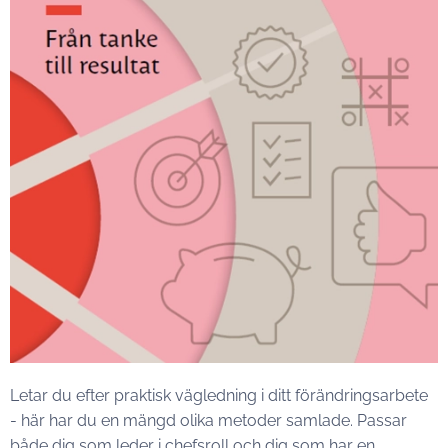
Letar du efter praktisk vägledning i ditt förändringsarbete
- här har du en mängd olika metoder samlade. Passar
både dig som leder i chefsroll och dig som har en